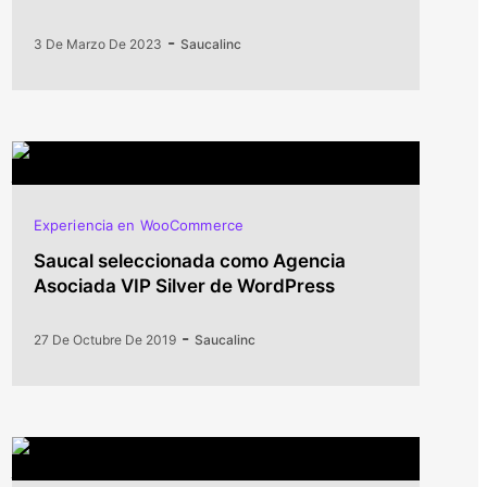
-
3 De Marzo De 2023
Saucalinc
Experiencia en WooCommerce
Saucal seleccionada como Agencia
Asociada VIP Silver de WordPress
-
27 De Octubre De 2019
Saucalinc