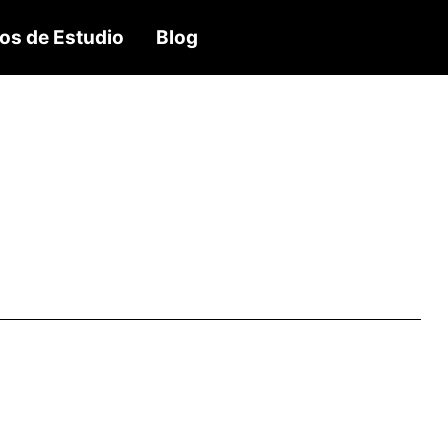
os de Estudio
Blog
 medida
el sitio
rés