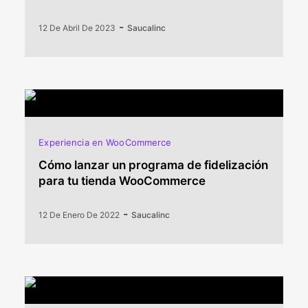
-
12 De Abril De 2023
Saucalinc
Experiencia en WooCommerce
Cómo lanzar un programa de fidelización
para tu tienda WooCommerce
-
12 De Enero De 2022
Saucalinc