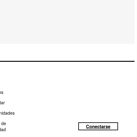
os
tar
nidades
a de
Conectarse
dad